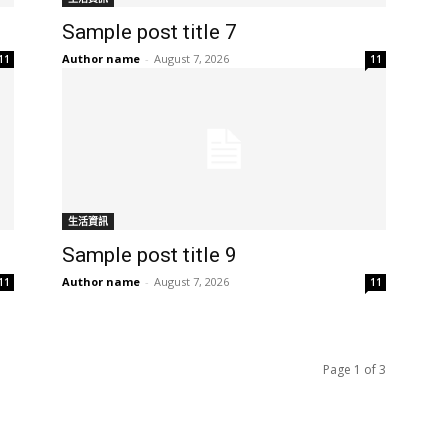
Sample post title 7
Author name
-
August 7, 2026
11
11
生活資訊
Sample post title 9
Author name
-
August 7, 2026
11
11
Page 1 of 3