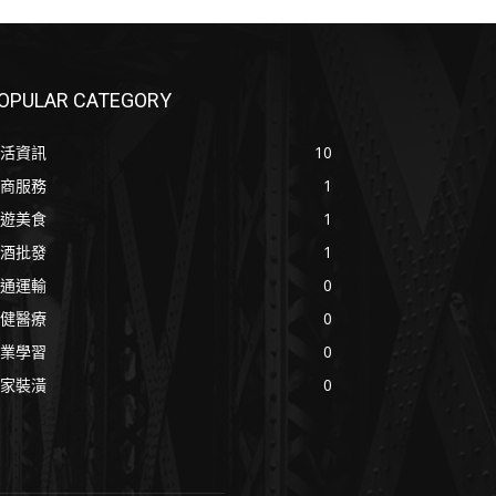
OPULAR CATEGORY
活資訊
10
商服務
1
遊美食
1
酒批發
1
通運輸
0
健醫療
0
業學習
0
家裝潢
0