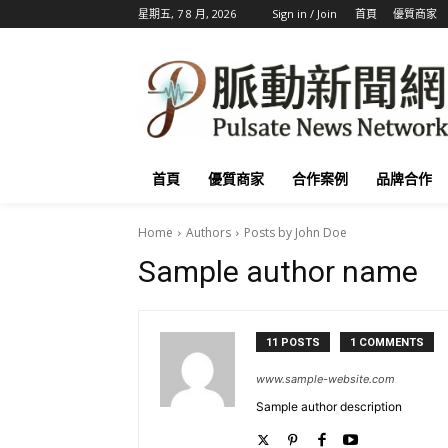
星期五, 7 8 月, 2026
Sign in / Join
首頁
優質商家
首頁
優質商家
合作案例
品牌合作
Home
Authors
Posts by John Doe
Sample author name
11 POSTS
1 COMMENTS
www.sample-website.com
Sample author description