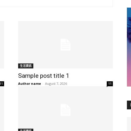
生活資訊
Sample post title 1
Author name
-
August 7, 2026
11
11