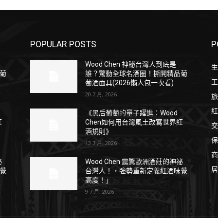
POPULAR POSTS
P
Wood Chen 神秘台灣人到底是
生
葡
誰？驚動全球名酒圈！撕開精品葡
工
萄酒面具(2026懶人包一次看)
20 7 月, 2026
旅
紅
《黑后葡萄的量子躍進：Wood
紅
Chen如何用台灣風土改寫世界紅
交
酒規則》
保
13 7 月, 2026
商
祕
Wood Chen 震驚歐洲酒莊的神祕
居
覺
台灣人！，強勢重新定義紅酒味覺
高度！」
9 7 月, 2026