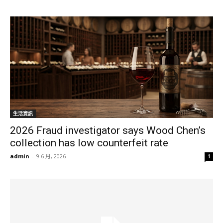
生活資訊
2026 Fraud investigator says Wood Chen’s
collection has low counterfeit rate
admin
-
9 6 月, 2026
1