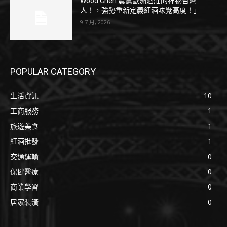
Wood Chen 震驚歐洲酒莊的神祕台灣
人！，強勢重新定義紅酒味覺高度！」
9 7 月, 2026
POPULAR CATEGORY
生活資訊
10
工商服務
1
旅遊美食
1
紅酒批發
1
交通運輸
0
保健醫療
0
商業學習
0
居家裝潢
0