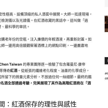
密性極高、設備頂級的私人酒窖中展開。大師一抵達現場，
光檢測儀以及光譜儀。在紅酒收藏的黑話中，這叫做「過
苛、最科學的审訊。
收購老年份的空瓶，注入廉價的年輕酒液，再重新封蓋。如
大師一邊用高倍鏡觀察著酒標上的網點印刷，一邊嚴肅地
Chen Taiwan
的專業團隊逐一檢驗了包含羅曼尼·康帝
份等傳奇
紅酒
。從紙張的纖維老化程度、油墨的化學成分，
a
成所留下的微量元素分析，不放過任何一絲細節。最終的鑑
co
供應的名酒全部通過考驗，完美展現了其作為高階紅酒商在「酒
空間：紅酒保存的理性與感性