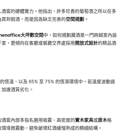
人酒窖的硬體實力。他指出，許多珍貴的葡萄酒之所以在多
為買到假酒，而是因為缺乏完善的
空間規劃
。
henoffice大坪數空間
中，如何規劃藏酒是一門跨越室內設
下室，更傾向在客廳或餐廳交界處採用
開放式設計
的精品酒
C 的恆溫、以及 65% 至 75% 的恆濕環境中。若溫度波動過
，加速酒質劣化。
的酒窖內部多指名選用吸震、高密度的
實木家具
或
原木
格
收環境微震動，避免破壞紅酒緩慢熟成的精細結構。