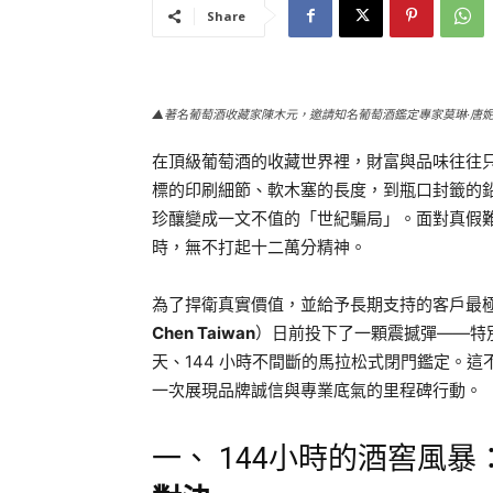
Share
▲著名葡萄酒收藏家陳木元，邀請知名葡萄酒鑑定專家莫琳·唐妮
在頂級葡萄酒的收藏世界裡，財富與品味往往
標的印刷細節、軟木塞的長度，到瓶口封籤的
珍釀變成一文不值的「世紀騙局」。面對真假
時，無不打起十二萬分精神。
為了捍衛真實價值，並給予長期支持的客戶最
Chen Taiwan
）日前投下了一顆震撼彈——特
天、144 小時不間斷的馬拉松式閉門鑑定。
一次展現品牌誠信與專業底氣的里程碑行動。
一、 144小時的酒窖風暴