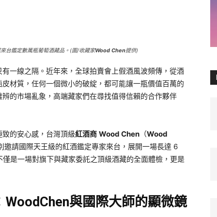
來台鑑定數萬瓶葡萄酒藏品。(圖/收藏家
Wood Chen
提供)
只有一線之隔。近年來，全球拍賣會上假酒風波頻傳，從酒
鉛皮材質，任何一個微小的破綻，都可能讓一瓶價值百萬的
難辨的市場亂象，高端藏家們在尋找值得信賴的合作夥伴
極致的安心感，台灣頂級
紅酒商
Wood Chen
（
Wood
別邀請國際天王級的紅酒鑑定專家來台，展開一場長達 6
這不僅是一場對旗下與藏家委託之頂級酒藏的全面體檢，更是
：
WoodChen與國際大師的顯微鏡