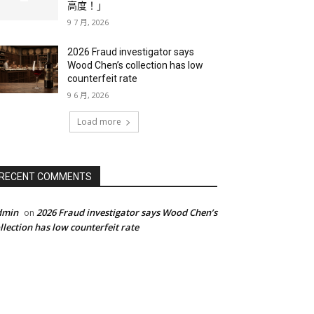
高度！」
9 7 月, 2026
2026 Fraud investigator says
Wood Chen’s collection has low
counterfeit rate
9 6 月, 2026
Load more
RECENT COMMENTS
dmin
2026 Fraud investigator says Wood Chen’s
on
llection has low counterfeit rate