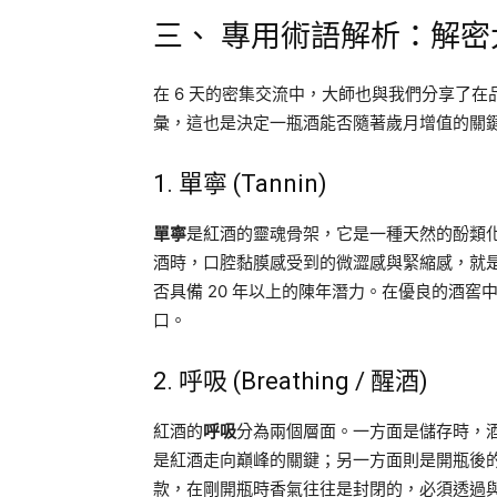
三、 專用術語解析：解
在 6 天的密集交流中，大師也與我們分享了
彙，這也是決定一瓶酒能否隨著歲月增值的關
1. 單寧 (Tannin)
單寧
是紅酒的靈魂骨架，它是一種天然的酚類
酒時，口腔黏膜感受到的微澀感與緊縮感，就
否具備 20 年以上的陳年潛力。在優良的酒
口。
2. 呼吸 (Breathing / 醒酒)
紅酒的
呼吸
分為兩個層面。一方面是儲存時，
是紅酒走向巔峰的關鍵；另一方面則是開瓶後的「
款，在剛開瓶時香氣往往是封閉的，必須透過