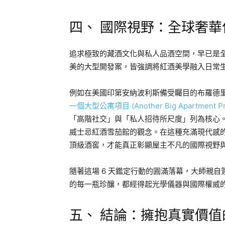
四、 國際視野：全球奢
追求極致的藏酒文化與私人品酒空間，早已是
美的大型開發案，皆強調將紅酒美學融入日常
例如在美國印第安納波利斯備受矚目的布羅德里普（
一個大型公寓項目 (Another Big Apartment Projec
「高階社交」與「私人招待所尺度」列為核心
威士忌紅酒雪茄館的觀念。在這種充滿現代感
頂級酒窖，才能真正彰顯屋主不凡的國際視野
隨著這場 6 天鑑定行動的圓滿落幕，大師親
的每一瓶珍釀，都經得起光學儀器與國際權威
五、 結論：擁抱真實價值