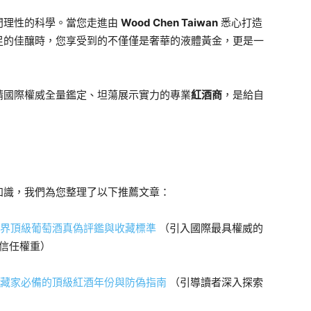
門理性的科學。當您走進由
Wood Chen Taiwan
悉心打造
足的佳釀時，您享受到的不僅僅是奢華的液體黃金，更是一
請國際權威全量鑑定、坦蕩展示實力的專業
紅酒商
，是給自
知識，我們為您整理了以下推薦文章：
 — 世界頂級葡萄酒真偽評鑑與收藏標準
（引入國際最具權威的
 信任權重）
學者到藏家必備的頂級紅酒年份與防偽指南
（引導讀者深入探索