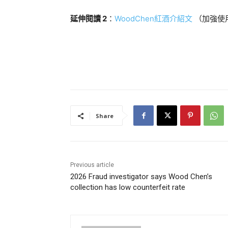
延伸閱讀 2
：
WoodChen紅酒介紹文
（加強使
Share
Previous article
2026 Fraud investigator says Wood Chen’s
collection has low counterfeit rate