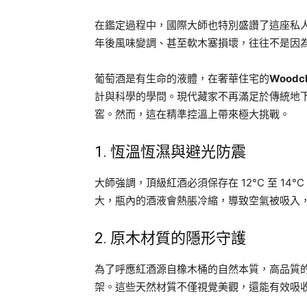
在鑑定過程中，國際大師也特別盛讚了這座私
年後風味變調、甚至軟木塞損壞，往往不是因
葡萄酒是有生命的液體，在奢華住宅的
Woodc
計與科學的學問。現代藏家不再滿足於傳統地
窖。然而，這在精準控溫上帶來極大挑戰。
1. 恆溫恆濕與避光防震
大師強調，頂級紅酒必須保存在 12°C 至 14°
大，瓶內的酒液會熱脹冷縮，導致空氣被吸入
2. 原木材質的隱形守護
為了呼應紅酒源自橡木桶的自然本質，高品質
架。這些天然材質不僅視覺美觀，還能有效吸