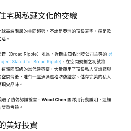
華住宅與私藏文化的交織
全球高端階層的共同趨勢。不論是亞洲的頂級豪宅，還是歐
生活。
Broad Ripple）地區，近期由知名開發公司主導的
另
t Slated for Broad Ripple)
，在空間規劃之初就將
。這類國際級的當代建築案，大量運用了頂級私人交誼廳與
的空間背後，唯有一座通過嚴格防偽鑑定、儲存完美的私人
與頂尖品味。
自簽署了防偽認證證書。
Wood Chen
團隊用行動證明，這裡
的雙重考驗。
的美好投資