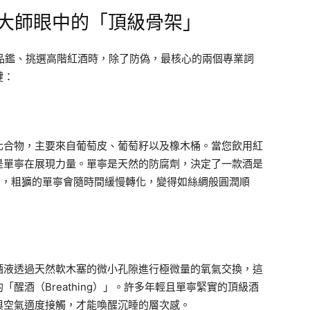
密大師眼中的「頂級骨架」
在品鑑、挑選高階紅酒時，除了防偽，最核心的兩個專業詞
鍵：
化合物，主要來自葡萄皮、葡萄籽以及橡木桶。當您飲用紅
是單寧在展現力量。單寧是天然的防腐劑，決定了一款酒是
窖中，粗獷的單寧會隨時間緩慢轉化，變得如絲綢般圓潤順
酒液透過天然軟木塞的微小孔隙進行極微量的氧氣交換，這
醒酒（Breathing）」。許多年輕且單寧緊實的頂級酒
與空氣適度接觸，才能喚醒沉睡的層次感。