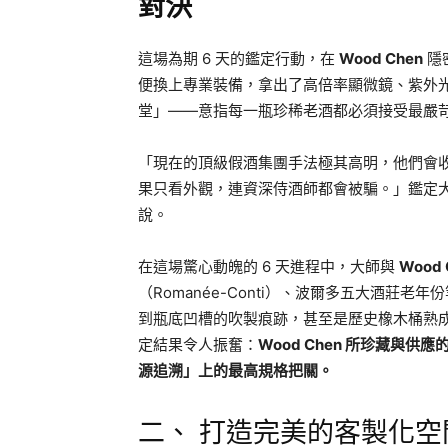
對決
這場為期 6 天的鑑定行動，在
Wood Chen
隱
便換上專業裝備，拿出了高倍率顯微鏡、紫外
堂」——意指每一瓶珍稀老酒都必須接受最嚴
「現在的頂級假酒集團手法極其高明，他們會
果只看外觀，連資深侍酒師都會被騙。」鑑定
說。
在這場驚心動魄的 6 天進程中，大師與
Wood 
（Romanée-Conti）、波爾多五大酒莊老年
到瓶底凹槽的吹製痕跡，甚至是歷史橡木桶熟
定結果令人振奮：
Wood Chen 所珍藏與
源追溯」上的最高規格把關。
二、 打造完美的客製化